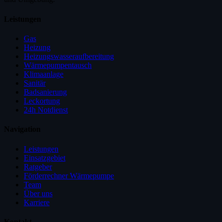
Leistungen
Gas
Heizung
Heizungswasseraufbereitung
Wärmepumpentausch
Klimaanlage
Sanitär
Badsanierung
Leckortung
24h Notdienst
Navigation
Leistungen
Einsatzgebiet
Ratgeber
Förderrechner Wärmepumpe
Team
Über uns
Karriere
Kontakt