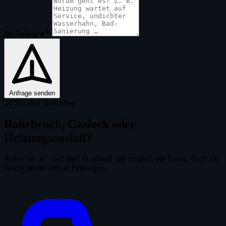
Ihr Anliegen
*
Anfrage senden
24 Stunden erreichbar
Rohrbruch, Gasleck oder
Heizungsausfall?
Rufen Sie an – wir sind so schnell wie möglich bei Ihnen. Auch am
Wochenende und an Feiertagen.